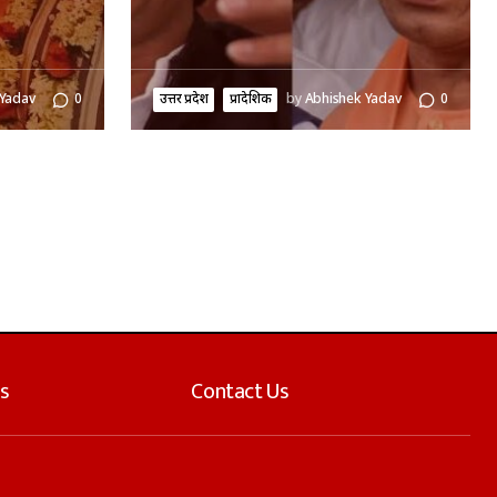
 Yadav
0
उत्तर प्रदेश
प्रादेशिक
by
Abhishek Yadav
0
s
Contact Us