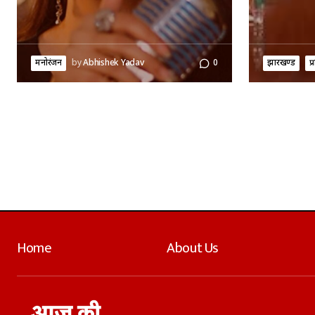
मनोरंजन
by
Abhishek Yadav
0
झारखण्ड
प
Home
About Us