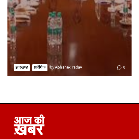
झारखण्ड
प्रादेशिक
by
Abhishek Yadav
0