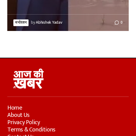
मनोरंजन
by
Abhishek Yadav
0
Home
About Us
Privacy Policy
Terms & Conditions