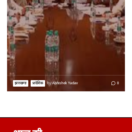
झारखण्ड
प्रादेशिक
by
Abhishek Yadav
0