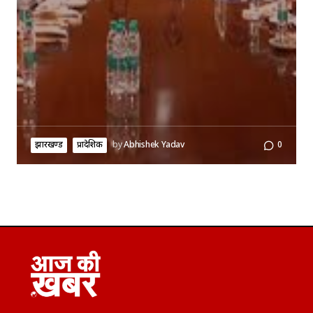
झारखण्ड
प्रादेशिक
by
Abhishek Yadav
0