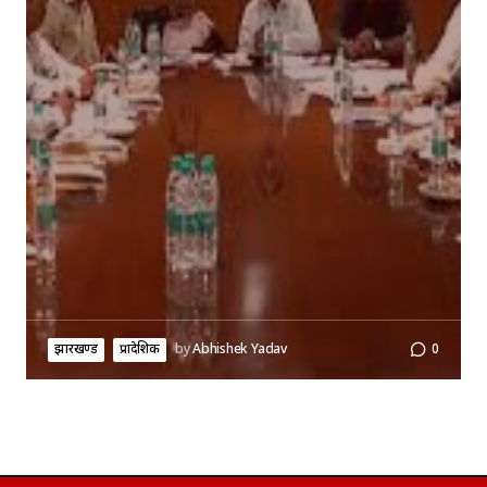
झारखण्ड
प्रादेशिक
by
Abhishek Yadav
0