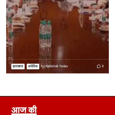
झारखण्ड
प्रादेशिक
by
Abhishek Yadav
0