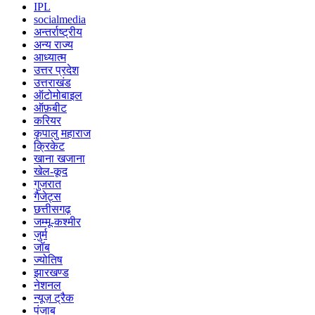
IPL
socialmedia
अन्तर्राष्ट्रीय
अन्य राज्य
आध्यात्म
उत्तर प्रदेश
उत्तराखंड
ऑटोमोबाइल
ऑफ़बीट
करियर
कृपालु महाराज
क्रिकेट
खाना खजाना
खेल-कूद
गुजरात
गैजेट्स
छत्तीसगढ़
जम्मू-कश्मीर
जुर्म
जॉब
ज्योतिष
झारखण्ड
नेशनल
न्यूज़ ट्रैक
पंजाब