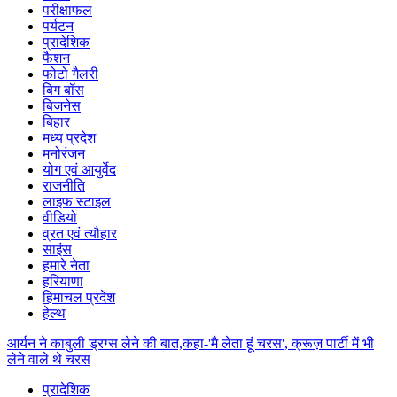
परीक्षाफल
पर्यटन
प्रादेशिक
फैशन
फोटो गैलरी
बिग बॉस
बिजनेस
बिहार
मध्य प्रदेश
मनोरंजन
योग एवं आयुर्वेद
राजनीति
लाइफ स्टाइल
वीडियो
व्रत एवं त्यौहार
साइंस
हमारे नेता
हरियाणा
हिमाचल प्रदेश
हेल्थ
आर्यन ने काबुली ड्रग्स लेने की बात,कहा-'मै लेता हूं चरस', क्रूज़ पार्टी में भी
लेने वाले थे चरस
प्रादेशिक