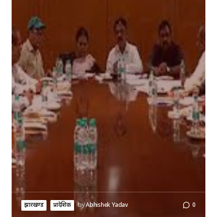
झारखण्ड
प्रादेशिक
by
Abhishek Yadav
0