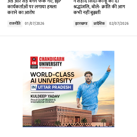
अंडे और सड़े बैंगन फेंके गए, BJP
ने शहीद सिदो-कान्हू को दी
कार्यकर्ताओं पर लगाया हमला
श्रद्धांजलि, बोले- क्रांति की आग
कराने का आरोप
कभी नहीं बुझती
Comment
*
राजनीति
01/07/2026
झारखण्ड
प्रादेशिक
02/07/2026
Your Name
*
Your E-mail
*
Submit Comment