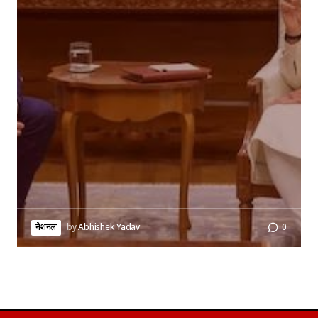
नेशनल
by
Abhishek Yadav
0