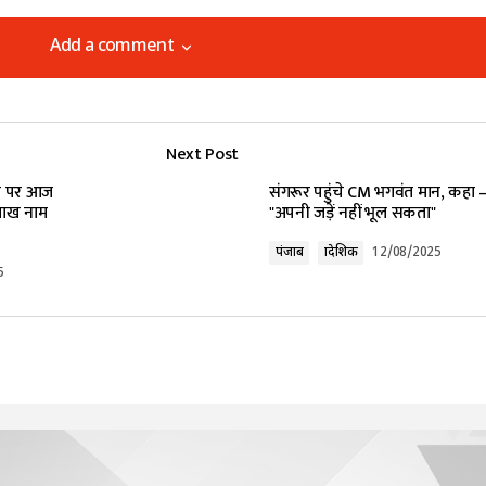
Add a comment
Add a comment
Next Post
lished.
Required fields are marked
*
धन पर आज
संगरूर पहुंचे CM भगवंत मान, कहा
 लाख नाम
"अपनी जड़ें नहीं भूल सकता"
पंजाब
प्रादेशिक
12/08/2025
5
Your E-mail
*