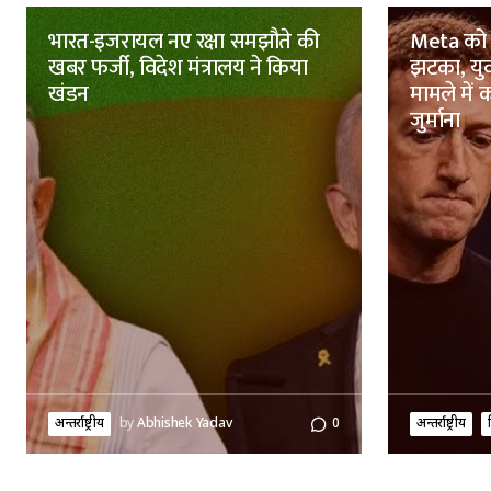
भारत-इजरायल नए रक्षा समझौते की
Meta को न्
खबर फर्जी, विदेश मंत्रालय ने किया
झटका, युव
खंडन
मामले में
जुर्माना
अन्तर्राष्ट्रीय
by
Abhishek Yadav
0
अन्तर्राष्ट्रीय