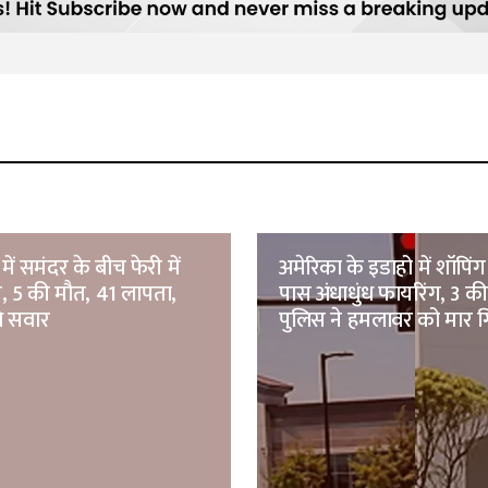
में समंदर के बीच फेरी में
अमेरिका के इडाहो में शॉपिं
 5 की मौत, 41 लापता,
पास अंधाधुंध फायरिंग, 3 की
े सवार
पुलिस ने हमलावर को मार ग