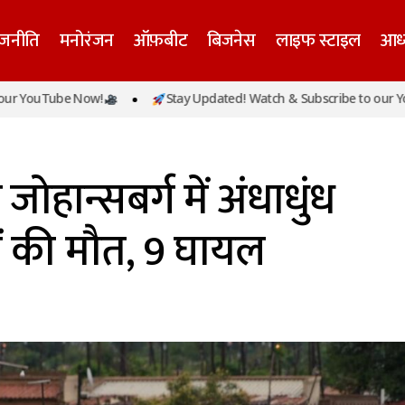
ाजनीति
मनोरंजन
ऑफ़बीट
बिजनेस
लाइफ स्टाइल
आध्
Tube Now!
Stay Updated! Watch & Subscribe to our YouTube 
क्षिण अफ्रीका के जोहान्सबर्ग में अंधाधुंध फायरिंग, 12 लोगों की म
जोहान्सबर्ग में अंधाधुंध
ों की मौत, 9 घायल