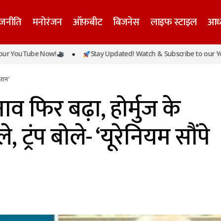
ाजनीति
मनोरंजन
ऑफ़बीट
बिजनेस
लाइफ स्टाइल
आध्
Tube Now!
Stay Updated! Watch & Subscribe to our YouTube
रान तनाव फिर बढ़ा, होर्मुज के पास अमेरिकी हमले, ट्रंप बोले- ‘यूरे
हरान’
व फिर बढ़ा, होर्मुज के
ट्रंप बोले- ‘यूरेनियम सौंपे