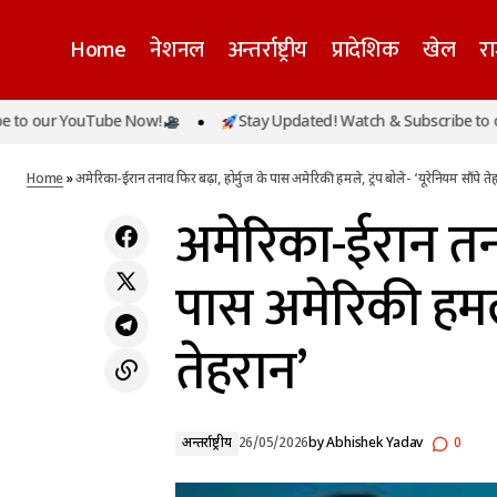
Home
नेशनल
अन्तर्राष्ट्रीय
प्रादेशिक
खेल
र
r YouTube Now!
Stay Updated! Watch & Subscribe to our You
अमेरिका-ई
पद्म पुरस्कार समारोह में खेल सितारों का सम्मान,
अन्तर्राष्ट्रीय
रोहित शर्मा और हरमनप्रीत कौर को मिला पद्मश्री
Home
»
अमेरिका-ईरान तनाव फिर बढ़ा, होर्मुज के पास अमेरिकी हमले, ट्रंप बोले- ‘यूरेनियम सौंपे ते
अमेरिका-ईरान तना
पास अमेरिकी हमले, 
तेहरान’
अन्तर्राष्ट्रीय
26/05/2026
by
Abhishek Yadav
0