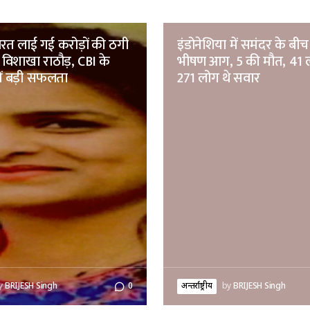
रत लाई गई करोड़ों की ठगी
इंडोनेशिया में समंदर के बीच 
विशाखा राठौड़, CBI के
भीषण आग, 5 की मौत, 41 
ं बड़ी सफलता
271 लोग थे सवार
y
BRIJESH Singh
0
अन्तर्राष्ट्रीय
by
BRIJESH Singh