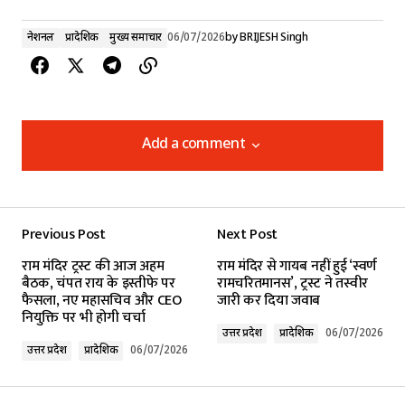
नेशनल
प्रादेशिक
मुख्य समाचार
06/07/2026
by
BRIJESH Singh
Add a comment
Add a comment
Previous Post
Next Post
Your email address will not be published.
राम मंदिर ट्रस्ट की आज अहम
राम मंदिर से गायब नहीं हुई ‘स्वर्ण
Required fields are marked
*
बैठक, चंपत राय के इस्तीफे पर
रामचरितमानस’, ट्रस्ट ने तस्वीर
फैसला, नए महासचिव और CEO
जारी कर दिया जवाब
नियुक्ति पर भी होगी चर्चा
Comment
*
उत्तर प्रदेश
प्रादेशिक
06/07/2026
उत्तर प्रदेश
प्रादेशिक
06/07/2026