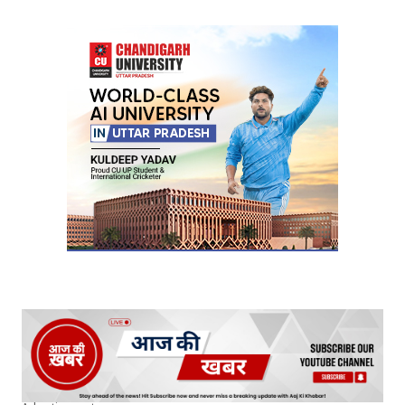
Your Name
*
Your E-mail
*
Submit Comment