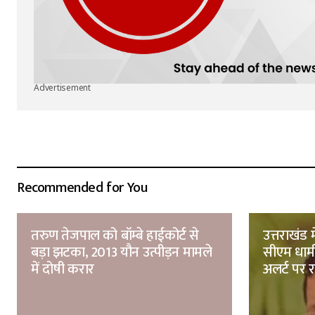
Advertisement
Recommended for You
तरुण तेजपाल को बॉम्बे हाईकोर्ट से
उत्तराखंड 
बड़ा झटका, 2013 यौन उत्पीड़न मामले
सीएम धामी
में दोषी करार
अलर्ट पर र