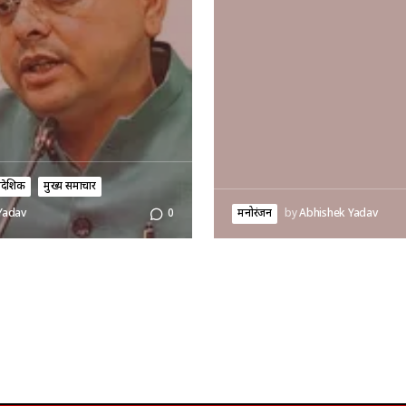
रादेशिक
मुख्य समाचार
मनोरंजन
by
Abhishek Yadav
Yadav
0