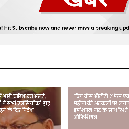
में भारी बारिश का अलर्ट,
‘बिग बॉस ओटीटी 2’ फेम एक्ट्
 ने सभी एजेंसियों को हाई
महीनों की अटकलों पर लगाय
हने के दिए निर्देश
इमोशनल नोट के साथ रिश्ते
ऑफिशियल