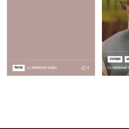
उत्तराखंड
प्
नेशनल
by
Abhishek Yadav
0
by
Abhishek 