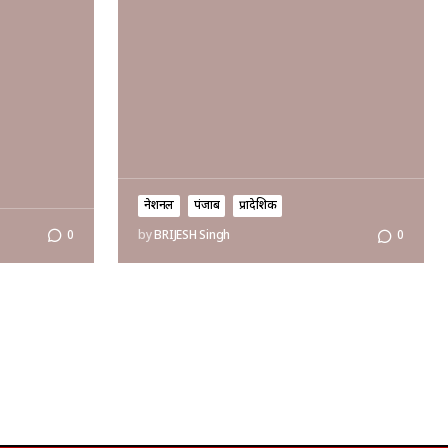
नेशनल
पंजाब
प्रादेशिक
0
by
BRIJESH Singh
0