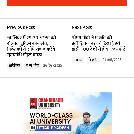
Add a comment
Previous Post
Next Post
Your email address will not be published.
ग्वालियर में 29-30 अगस्त को
पीएम मोदी ने मारुति की
Required fields are marked
*
रीजनल टूरिज्म कॉन्क्लेव,
इलेक्ट्रिक कार को दिखाई हरी
निवेशकों से सीधे संवाद करेंगे
झंडी, 100 देशों में होगा एक्सपोर्ट
मुख्यमंत्री मोहन यादव
Comment
*
नेशनल
बिजनेस
26/08/2025
प्रादेशिक
मध्य प्रदेश
26/08/2025
Your Name
*
Your E-mail
*
Submit Comment