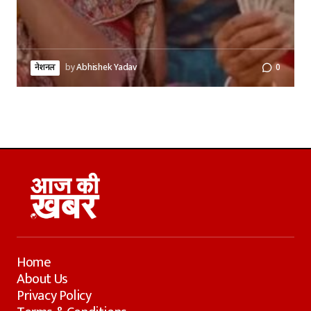
नेशनल
by
Abhishek Yadav
0
Home
About Us
Privacy Policy