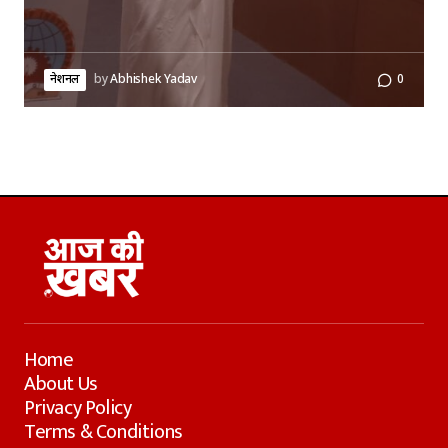
नेशनल
by
Abhishek Yadav
0
Home
About Us
Privacy Policy
Terms & Conditions