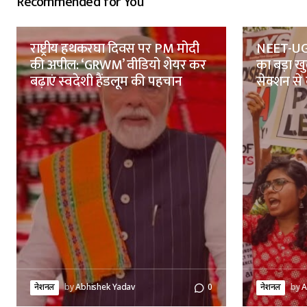
Recommended for You
राष्ट्रीय हथकरघा दिवस पर PM मोदी
NEET-UG 
की अपील: ‘GRWM’ वीडियो शेयर कर
का बड़ा ख
बढ़ाएं स्वदेशी हैंडलूम की पहचान
सेक्शन से 
नेशनल
by
Abhishek Yadav
0
नेशनल
by
A