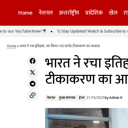
Home
नेशनल
अन्तर्राष्ट्रीय
प्रादेशिक
खेल
र
YouTube Now! 🎥
🚀 Stay Updated! Watch & Subscribe to our YouT
कांग्रेस MLA की गुंडागर्दी का वीडियो वायरल, युवक की
नेशनल
मुख्य
कर दी पिटाई
Home
»
भारत ने रचा इतिहास, पार किया 100 करोड़ टीकाकरण का आकड़ा
भारत ने रचा इति
टीकाकरण का आ
नेशनल
मुख्य समाचार
हेल्थ
21/10/2021
by
Admin K