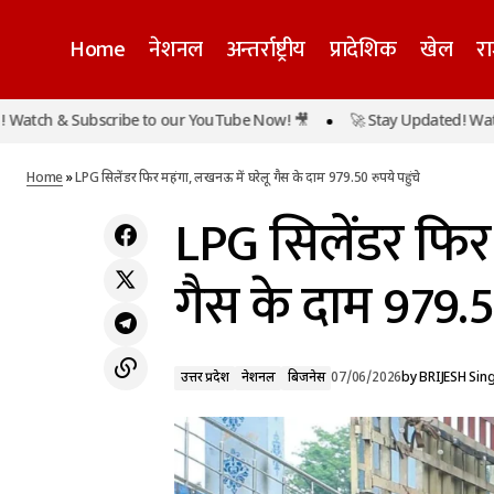
Home
नेशनल
अन्तर्राष्ट्रीय
प्रादेशिक
खेल
र
ch & Subscribe to our YouTube Now! 🎥
🚀 Stay Updated! Watch &
दिल्ली की कड़कड़डूमा कोर्ट में तड़के लगी आग, बड़ा
उत्तर प्रदेश
नेशनल
हादसा टला
Home
»
LPG सिलेंडर फिर महंगा, लखनऊ में घरेलू गैस के दाम 979.50 रुपये पहुंचे
LPG सिलेंडर फिर 
गैस के दाम 979.50
उत्तर प्रदेश
नेशनल
बिजनेस
07/06/2026
by
BRIJESH Sin