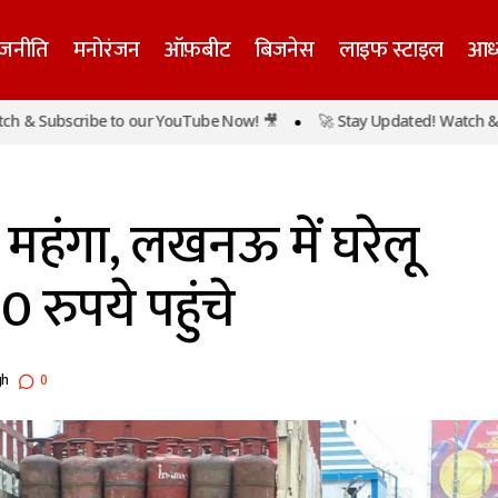
ाजनीति
मनोरंजन
ऑफ़बीट
बिजनेस
लाइफ स्टाइल
आध्
 Subscribe to our YouTube Now! 🎥
🚀 Stay Updated! Watch & Subs
LPG सिलेंडर फिर महंगा, लखनऊ में घरेलू गैस के दाम 979.5
बिजनेस
महंगा, लखनऊ में घरेलू
 रुपये पहुंचे
gh
0