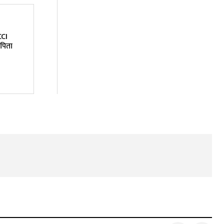
CCI
-पिता