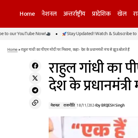
Home
नेशनल
अन्तर्राष्ट्रीय
प्रादेशिक
खेल
र
 YouTube Now!
Stay Updated! Watch & Subscribe to our You
र
कोहरे की वजह से कई ट्रेनों की आवाजाही पर असर
नेशनल
राजनीति
Home
»
राहुल गांधी का पीएम मोदी पर निशाना, कहा- देश के प्रधानमंत्री मंच से झूठ बोलते हैं
राहुल गांधी का प
देश के प्रधानमंत्री
नेशनल
राजनीति
18/11/2024
by
BRIJESH Singh