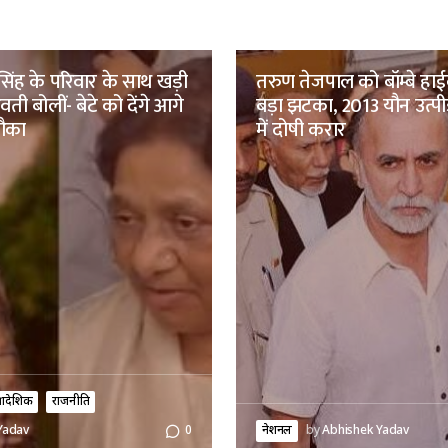
िंह के परिवार के साथ खड़ी
तरुण तेजपाल को बॉम्बे हाईक
ती बोलीं- बेटे को देंगे आगे
बड़ा झटका, 2013 यौन उत्पी
मौका
में दोषी करार
्रादेशिक
राजनीति
नेशनल
by
Abhishek Yadav
Yadav
0