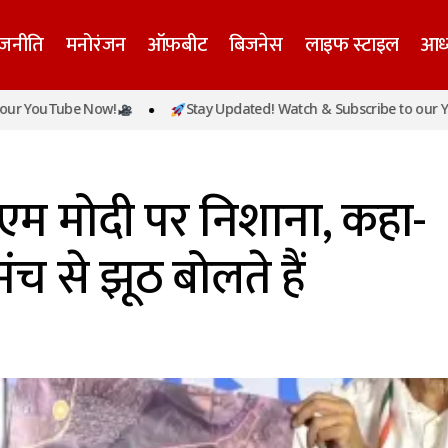
ाजनीति
मनोरंजन
ऑफ़बीट
बिजनेस
लाइफ स्टाइल
आध्
Tube Now!
Stay Updated! Watch & Subscribe to our YouTube 
ाहुल गांधी का पीएम मोदी पर निशाना, कहा- देश के प्रधानमंत्री मंच स
ीएम मोदी पर निशाना, कहा-
 मंच से झूठ बोलते हैं