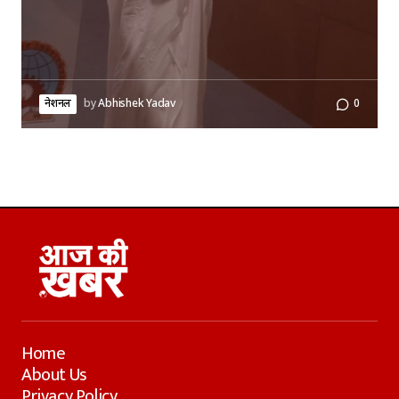
नेशनल
by
Abhishek Yadav
0
Home
About Us
Privacy Policy