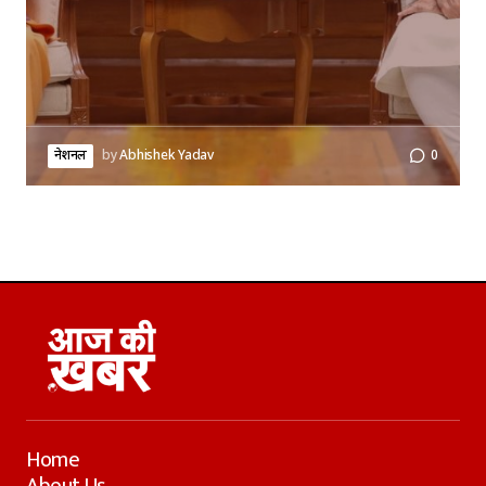
नेशनल
by
Abhishek Yadav
0
Home