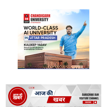
Your Name
*
Your E-mail
*
Submit Comment