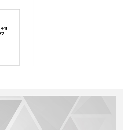
क्या
निए