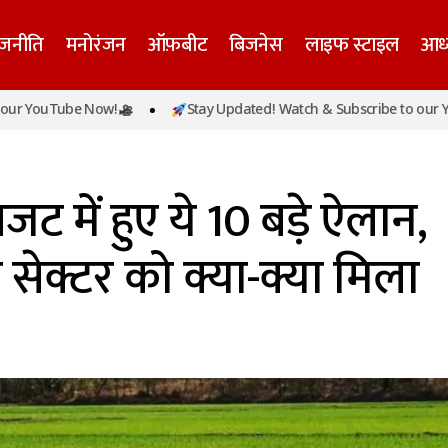
ाजनीति
मनोरंजन
ऑफ़बीट
बिजनेस
लाइफ स्टाइल
आध्
किसानों के लिए बजट में हुए ये 10 बड़े ऐलान, जानिए एग्रिकल्चर
uTube Now!
Stay Updated! Watch & Subscribe to our YouTube
क्या मिला
ट में हुए ये 10 बड़े ऐलान,
 सेक्टर को क्या-क्या मिला