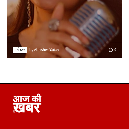
मनोरंजन
by
Abhishek Yadav
0