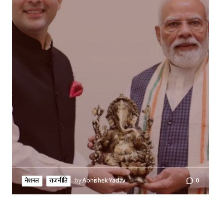
नेशनल
राजनीति
by
Abhishek Yadav
0