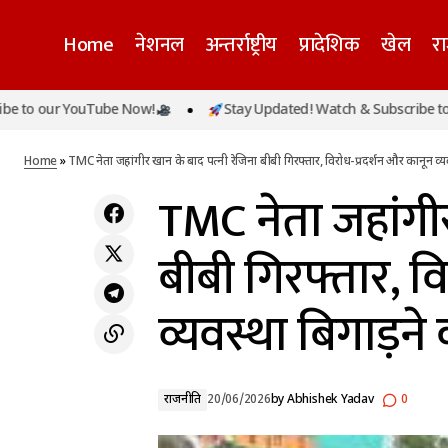
Home
नेशनल
अन्तर्राष्ट्रीय
प्रादेशिक
खेल
र
TMC नेता ज
अंतरराष्ट्रीय योग दिवस पर बनबसा में होगा भव्य
ur YouTube Now!
Stay Updated! Watch & Subscribe to our Yo
आयोजन, सीएम धामी करेंगे योग और युवाओं से
राजनीति
बिगाड़ने 
संवाद
Home
»
TMC नेता जहांगीर खान के बाद पत्नी रेजिना बीबी गिरफ्तार, विरोध-प्रदर्शन और कानून व्
TMC नेता जहांगीर
बीबी गिरफ्तार, व
व्यवस्था बिगाड़न
राजनीति
20/06/2026
by
Abhishek Yadav
0