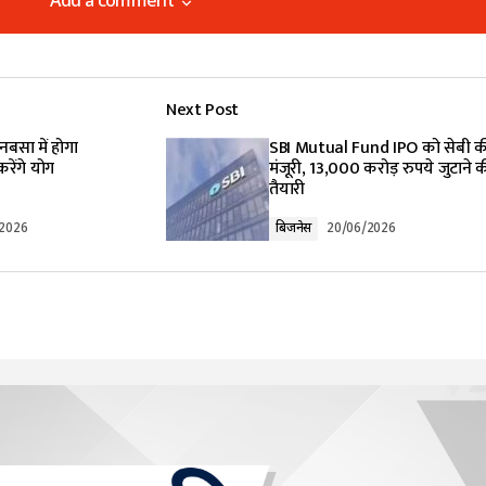
Add a comment
Add a comment
Next Post
lished.
Required fields are marked
*
नबसा में होगा
SBI Mutual Fund IPO को सेबी क
ेंगे योग
मंजूरी, 13,000 करोड़ रुपये जुटाने 
तैयारी
/2026
बिजनेस
20/06/2026
Your E-mail
*