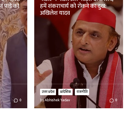
न पांडे को
हमें शंकराचार्य को रोकने का दुख:
अखिलेश यादव
उत्तर प्रदेश
प्रादेशिक
राजनीति
0
by
Abhishek Yadav
0