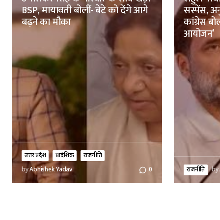
BSP, मायावती बोलीं- बेटे को देंगे आगे
सस्पेंस, अन
बढ़ने का मौका
कांग्रेस बो
आयोजन’
उत्तर प्रदेश
प्रादेशिक
राजनीति
राजनीति
by
by
Abhishek Yadav
0