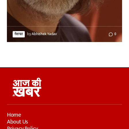
नेशनल
by
Abhishek Yadav
0
Home
About Us
Privacy Policy