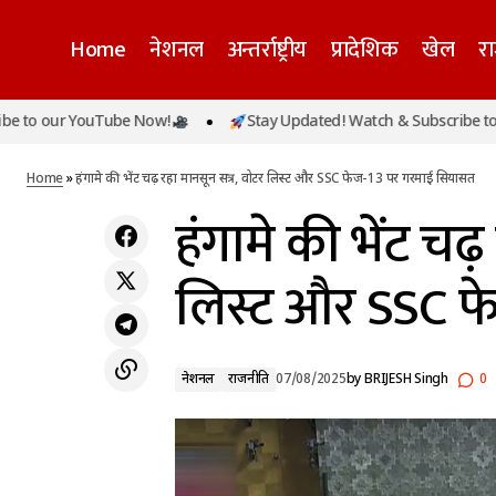
Home
नेशनल
अन्तर्राष्ट्रीय
प्रादेशिक
खेल
र
उत्तराखंड आपदा: धराली गांव सैलाब में तबाह, अब
r YouTube Now!
Stay Updated! Watch & Subscribe to our You
हं
तक 400 से ज्यादा लोगों का रेस्क्यू, संपर्क पूरी तरह
नेशनल
राजनीति
टूटा
Home
»
हंगामे की भेंट चढ़ रहा मानसून सत्र, वोटर लिस्ट और SSC फेज-13 पर गरमाई सियासत
हंगामे की भेंट चढ
लिस्ट और SSC फ
नेशनल
राजनीति
07/08/2025
by
BRIJESH Singh
0