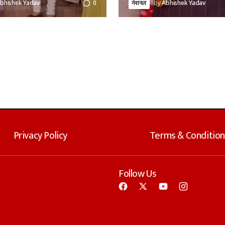
bhishek Yadav
0
नेशनल
by
Abhishek Yadav
Privacy Policy
Terms & Condition
Follow Us