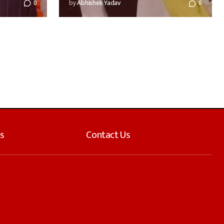
0
by
Abhishek Yadav
0
s
Contact Us