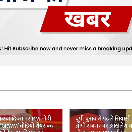
 हथकरघा दिवस पर PM मोदी
यूपी चुनाव से पहले सियासी स
 ‘GRWM’ वीडियो शेयर कर
ओपी राजभर का अखिलेश य