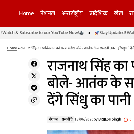
Home
नेशनल
अन्तर्राष्ट्रीय
प्रादेशिक
खेल
र
राजनाथ
Subscribe to our YouTube Now!
Stay Updated! Watch & Subsc
नेशनल
लखनऊ में फर्जी कॉल सेंटर का भंडाफोड़, नौकरी
सिंधु 
दिलाने के नाम पर ठगी; 3 युवतियों समेत 5 गिरफ्तार
राजनीति
Home
»
राजनाथ सिंह का पाकिस्तान को सख्त संदेश, बोले- आतंक के सरपरस्तों तक नहीं पहुंचने देंगे
राजनाथ सिंह का 
बोले- आतंक के सर
देंगे सिंधु का पानी
नेशनल
राजनीति
13/06/2026
by
BRIJESH Singh
0