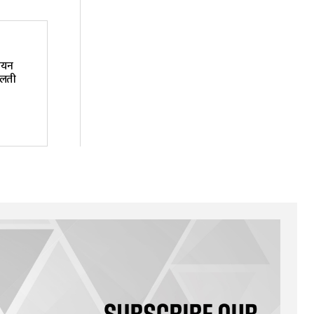
ियन
गलती