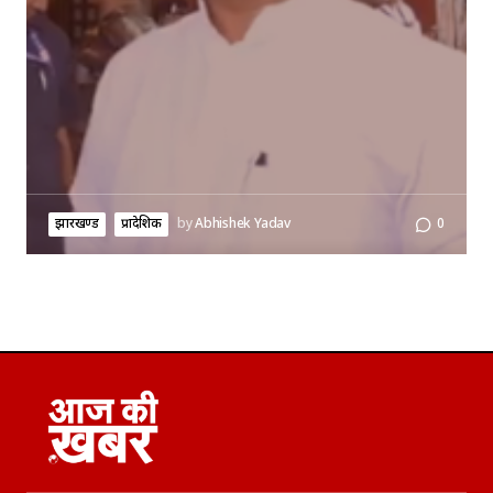
झारखण्ड
प्रादेशिक
by
Abhishek Yadav
0