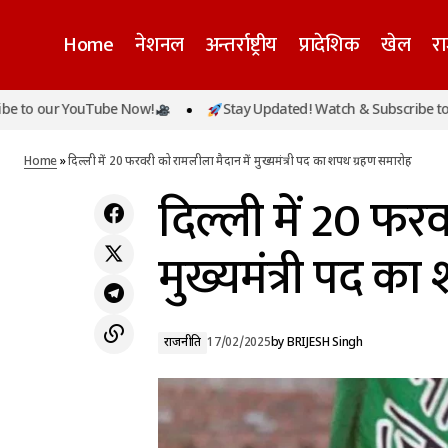
Home
नेशनल
अन्तर्राष्ट्रीय
प्रादेशिक
खेल
र
 our YouTube Now!
Stay Updated! Watch & Subscribe to our 
दिल
महाकुंभ में भारी भीड़, प्रयागराज संगम स्टेशन 28
राजनीति
फरवरी तक बंद करने का आदेश
Home
»
दिल्ली में 20 फरवरी को रामलीला मैदान में मुख्यमंत्री पद का शपथ ग्रहण समारोह
दिल्ली में 20 फर
मुख्यमंत्री पद क
राजनीति
17/02/2025
by
BRIJESH Singh