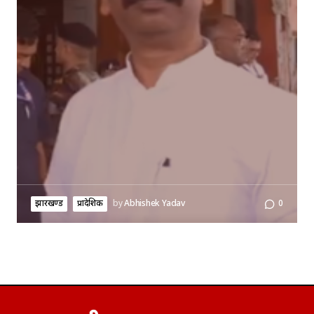
झारखण्ड
प्रादेशिक
by
Abhishek Yadav
0