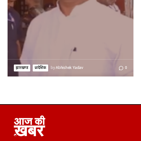
झारखण्ड
प्रादेशिक
by
Abhishek Yadav
0