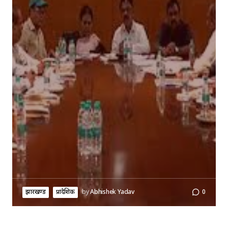
झारखण्ड
प्रादेशिक
by
Abhishek Yadav
0