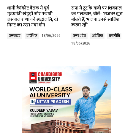
Your email address will not be published.
धामी कैबिनेट बैठक में पूर्व
सपा में टूट के दावों पर शिवपाल
Required fields are marked
*
मुख्यमंत्री खंडूड़ी और पद्मश्री
का पलटवार, बोले- 'राजभर झूठ
जसपाल राणा को श्रद्धांजलि, दो
बोलते हैं, भाजपा उनसे साजिश
मिनट का रखा गया मौन
करवा रही'
Comment
*
उत्तराखंड
प्रादेशिक
18/06/2026
उत्तर प्रदेश
प्रादेशिक
राजनीति
18/06/2026
Your Name
*
Your E-mail
*
Submit Comment