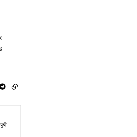
र
ड
पुणे