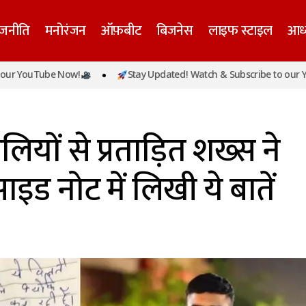
ाजनीति
मनोरंजन
ऑफ़बीट
बिजनेस
लाइफ स्टाइल
आध्
Tube Now!
Stay Updated! Watch & Subscribe to our YouTube 
 सास और सालियों से प्रताड़ित शख्स ने की आत्महत्या, सुसाइड नोट में
लियों से प्रताड़ित शख्स ने
ाइड नोट में लिखी ये बातें