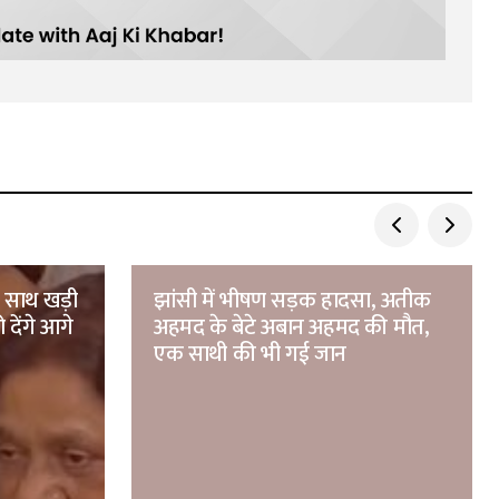
े साथ खड़ी
झांसी में भीषण सड़क हादसा, अतीक
 देंगे आगे
अहमद के बेटे अबान अहमद की मौत,
एक साथी की भी गई जान