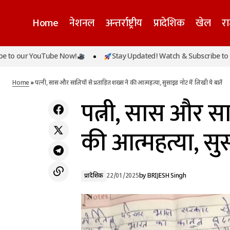
Home
नेशनल
अन्तर्राष्ट्रीय
प्रादेशिक
खेल
र
r YouTube Now!
Stay Updated! Watch & Subscribe to our You
पत्नी,
त्रिवेणी संगम की स्वच्छता और निर्मलता से अभिभूत हुईं
प्रादेशिक
नजर आईं वॉटर विमेन शिप्रा पाठक
Home
»
पत्नी, सास और सालियों से प्रताड़ित शख्स ने की आत्महत्या, सुसाइड नोट में लिखी ये बातें
पत्नी, सास और सा
की आत्महत्या, सुस
प्रादेशिक
22/01/2025
by
BRIJESH Singh