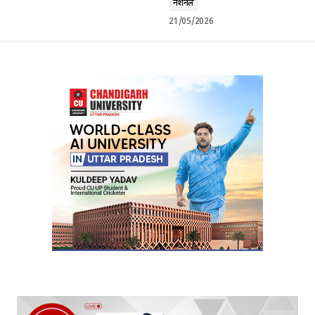
नेशनल
21/05/2026
Your Name
*
Your E-mail
*
Submit Comment