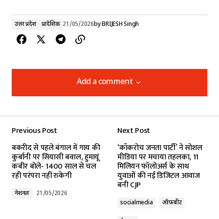
उत्तर प्रदेश
प्रादेशिक
21/05/2026
by
BRIJESH Singh
Add a comment
Add a comment
Previous Post
Next Post
Your email address will not be published.
बकरीद से पहले बंगाल में गाय की
‘कॉकरोच जनता पार्टी’ ने सोशल
Required fields are marked
*
कुर्बानी पर सियासी बवाल, हुमायूं
मीडिया पर मचाया तहलका, 11
कबीर बोले- 1400 साल से चल
मिलियन फॉलोअर्स के साथ
रही परंपरा नहीं रुकेगी
युवाओं की नई डिजिटल आवाज
Comment
*
बनी CJP
नेशनल
21/05/2026
socialmedia
ऑफ़बीट