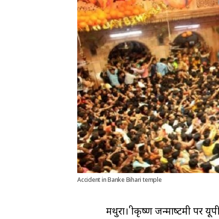
Accident in Banke Bihari temple
मथुरा। श्रीकृष्ण जन्‍माष्‍टमी पर य