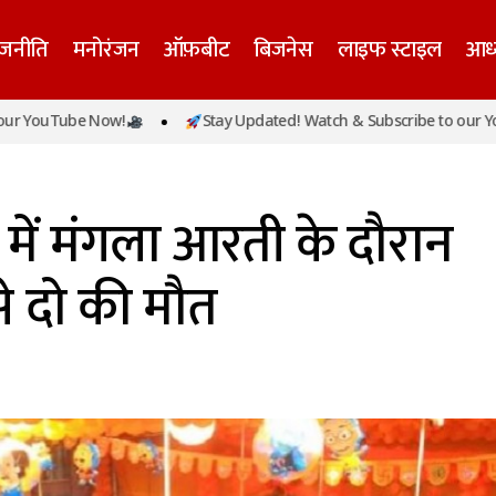
ाजनीति
मनोरंजन
ऑफ़बीट
बिजनेस
लाइफ स्टाइल
आध्
Tube Now!
Stay Updated! Watch & Subscribe to our YouTube 
बांके बिहारी मंदिर में मंगला आरती के दौरान हादसा, दम घुटने 
ेशिक
र में मंगला आरती के दौरान
से दो की मौत