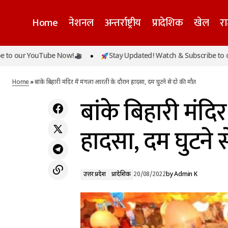
Home
नेशनल
अन्तर्राष्ट्रीय
प्रादेशिक
खेल
र
r YouTube Now!
Stay Updated! Watch & Subscribe to our You
पैगंबर पर टिप्पणी मामले में हम भारत के साथ,
उत्तर प्रदेश
प्राद
विरोधियों के नहीं: बांग्लादेश
Home
»
बांके बिहारी मंदिर में मंगला आरती के दौरान हादसा, दम घुटने से दो की मौत
बांके बिहारी मंदि
हादसा, दम घुटने 
उत्तर प्रदेश
प्रादेशिक
20/08/2022
by
Admin K