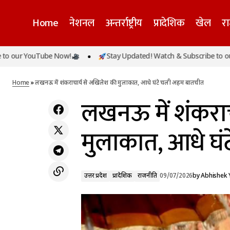
Home
नेशनल
अन्तर्राष्ट्रीय
प्रादेशिक
खेल
र
भारत-ऑस्ट्रेलिया रिश्तों को नई मजबूती: PM मोदी-
ouTube Now!
Stay Updated! Watch & Subscribe to our YouTub
अल्बानीज की वार्ता में रक्षा, यूरेनियम, साइबर सुरक्षा
उत्तर प्रदेश
प्रादेशिक
और आतंकवाद पर बड़े समझौते
Home
»
लखनऊ में शंकराचार्य से अखिलेश की मुलाकात, आधे घंटे चली अहम बातचीत
लखनऊ में शंकराच
मुलाकात, आधे घ
उत्तर प्रदेश
प्रादेशिक
राजनीति
09/07/2026
by
Abhishek 