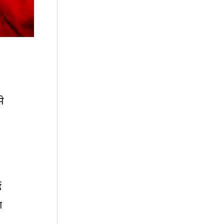
से
ड
ा