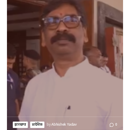
झारखण्ड
प्रादेशिक
by
Abhishek Yadav
0