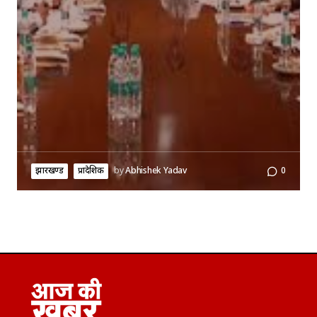
झारखण्ड
प्रादेशिक
by
Abhishek Yadav
0