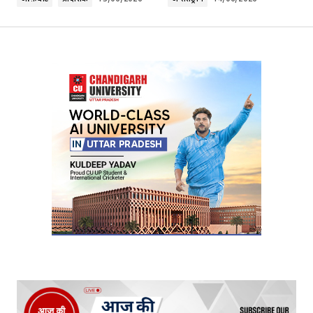
Your Name
*
Your E-mail
*
Submit Comment