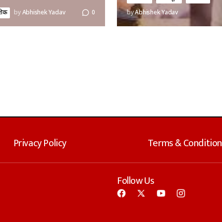
ेशिक
by
Abhishek Yadav
0
by
Abhishek Yadav
Privacy Policy
Terms & Condition
Follow Us