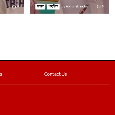
पंजाब
प्रादेशिक
by
Abhishek Yadav
0
0
s
Contact Us