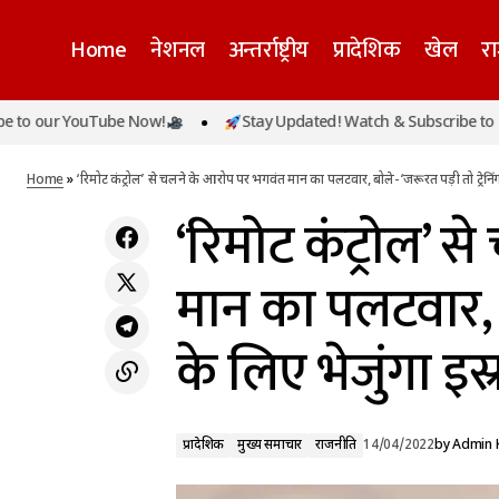
Home
नेशनल
अन्तर्राष्ट्रीय
प्रादेशिक
खेल
र
IMD forecast: इस बार कैसा रहेगा मॉनसून?
r YouTube Now!
Stay Updated! Watch & Subscribe to our You
प्रादेशिक
मुख्य समाचार
आईएमडी ने जून से सितंबर के लिए जारी किया अपना
राजनीति
पूर्वानुमान
Home
»
‘रिमोट कंट्रोल’ से चलने के आरोप पर भगवंत मान का पलटवार, बोले-‘जरूरत पड़ी तो ट्रेनिंग
‘रिमोट कंट्रोल’ 
मान का पलटवार, बो
के लिए भेजुंगा इस
प्रादेशिक
मुख्य समाचार
राजनीति
14/04/2022
by
Admin 