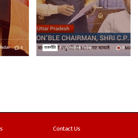
 Yadav
0
राजनीति
by
Abhishek Yadav
0
s
Contact Us