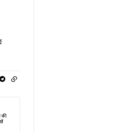
य
ी की
ें