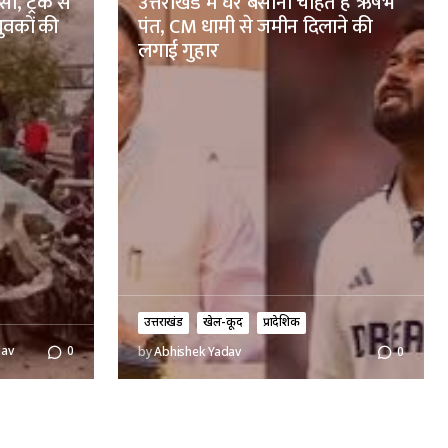
ा, ट्रक से
उत्तराखंड में घर बसाना चाहते हैं ऋषभ
ुवकों की
पंत, CM धामी से जमीन दिलाने की
लगाई गुहार
उत्तराखंड
खेल-कूद
प्रादेशिक
dav
0
by
Abhishek Yadav
0