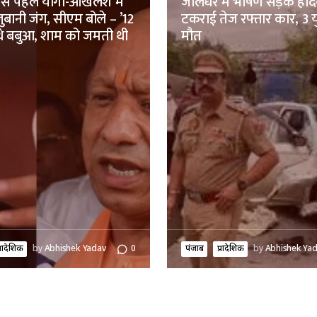
 से पहले योगी-अखिलेश में
जालंधर में भीषण सड़क हादस
ुबानी जंग, सीएम बोले – ’12
टकराई तेज रफ्तार कार, 3 य
थे बबुआ, शाम को जमती थी
मौत
्रादेशिक
by
Abhishek Yadav
0
पंजाब
प्रादेशिक
by
Abhishek Ya