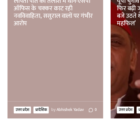
लापता पति की तलाश में थाने-एसपी
यूपी चुनाव
ऑफिस के चक्कर काट रही
फिर बढ़ी ज
नवविवाहिता, ससुराल वालों पर गंभीर
बजे उठते 
आरोप
महफिल’
उत्तर प्रदेश
प्रादेशिक
by
Abhishek Yadav
0
उत्तर प्रदेश
प