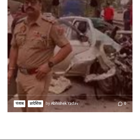
पंजाब
प्रादेशिक
by
Abhishek Yadav
0