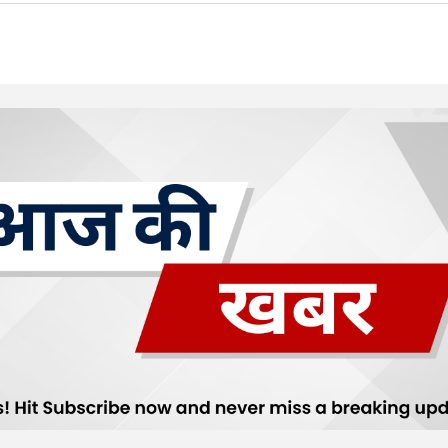
Your E-mail
*