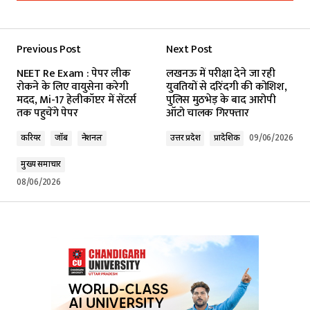
Add a comment
Previous Post
Next Post
Your email address will not be published.
NEET Re Exam : पेपर लीक
लखनऊ में परीक्षा देने जा रही
Required fields are marked
*
रोकने के लिए वायुसेना करेगी
युवतियों से दरिंदगी की कोशिश,
मदद, Mi-17 हेलीकॉप्टर में सेंटर्स
पुलिस मुठभेड़ के बाद आरोपी
तक पहुचेंगे पेपर
ऑटो चालक गिरफ्तार
Comment
*
करियर
जॉब
नेशनल
उत्तर प्रदेश
प्रादेशिक
09/06/2026
मुख्य समाचार
08/06/2026
Your Name
*
Your E-mail
*
Submit Comment