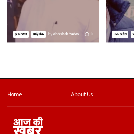
झारखण्ड
प्रादेशिक
by
Abhishek Yadav
0
उत्तर प्रदेश
प
Home
About Us