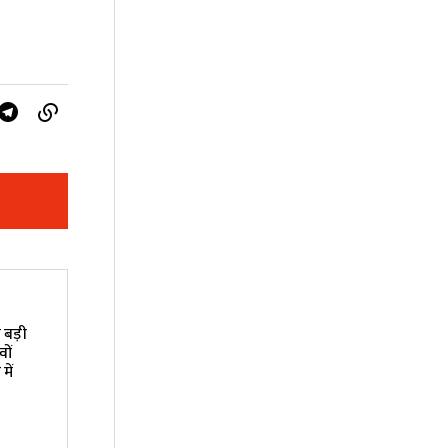
 बड़ी
वों
में