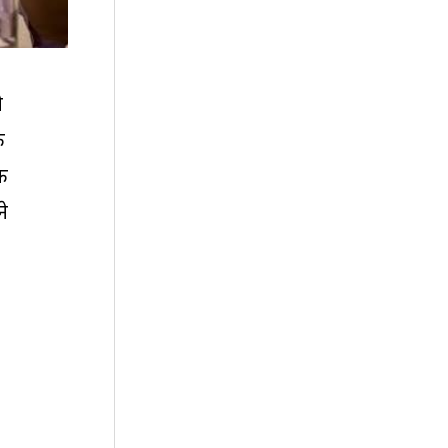
े
े
ंक
ने