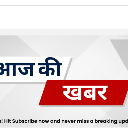
Your E-mail
*