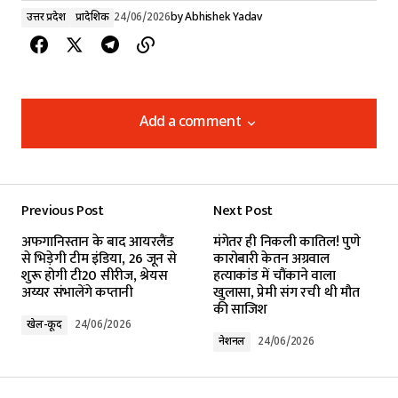
उत्तर प्रदेश
प्रादेशिक
24/06/2026
by
Abhishek Yadav
Add a comment
Add a comment
Previous Post
Next Post
Your email address will not be published.
अफगानिस्तान के बाद आयरलैंड
मंगेतर ही निकली कातिल! पुणे
Required fields are marked
*
से भिड़ेगी टीम इंडिया, 26 जून से
कारोबारी केतन अग्रवाल
शुरू होगी टी20 सीरीज, श्रेयस
हत्याकांड में चौंकाने वाला
अय्यर संभालेंगे कप्तानी
खुलासा, प्रेमी संग रची थी मौत
Comment
*
की साजिश
खेल-कूद
24/06/2026
नेशनल
24/06/2026