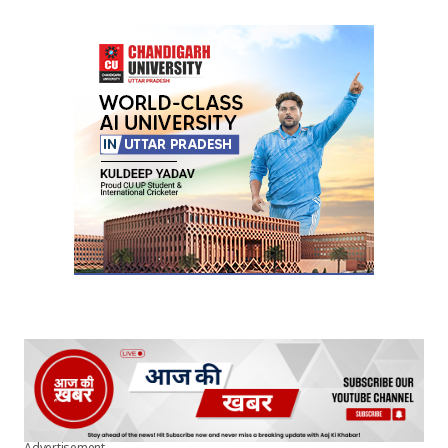
Your Name
*
Your E-mail
*
Submit Comment