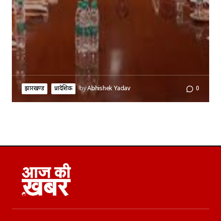
झारखण्ड
प्रादेशिक
by
Abhishek Yadav
0